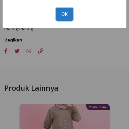
Nibra's House
Dapatkan di seluruh
terdekat!
OK
Catatan : Kesesuaian foto dan asli 90 - 100% dipengaruhi faktor
cahaya pemotretan, editing dan resolusi cahaya dari setiap hp
masing-masing
Bagikan
Produk Lainnya
Youth Inspire