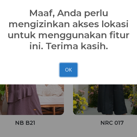
Maaf, Anda perlu
mengizinkan akses lokasi
N’BRS
untuk menggunakan fitur
ini. Terima kasih.
OK
NB B21
NRC 017