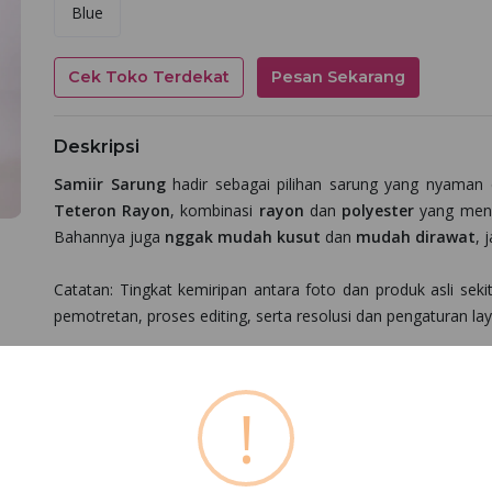
Blue
Cek Toko Terdekat
Pesan Sekarang
Deskripsi
Samiir Sarung
hadir sebagai pilihan sarung yang nyaman 
Teteron Rayon
, kombinasi
rayon
dan
polyester
yang meng
Bahannya juga
nggak mudah kusut
dan
mudah dirawat
, 
Catatan: Tingkat kemiripan antara foto dan produk asli se
pemotretan, proses editing, serta resolusi dan pengaturan la
Bagikan
!