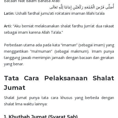
Bacaan Niat dalam Bahasa Arab:
أُصَلِّي فَرْضَ الْجُمُعَةِ رَكْعَتَيْنِ إِمَامًا لِلَّهِ تَعَالَى
Latin:
Ushalli fardhal jumu’ati rok’ataini imaman lillahi ta’ala
Arti:
“Aku berniat melaksanakan shalat fardhu Jum’at dua rakaat
sebagai imam karena Allah Ta’ala.”
Perbedaan utama ada pada kata “imaman” (sebagai imam) yang
menggantikan “ma’muman” (sebagai makmum). Imam punya
tanggung jawab memimpin jamaah dengan bacaan dan gerakan
yang benar.
Tata Cara Pelaksanaan Shalat
Jumat
Shalat Jumat punya tata cara khusus yang berbeda dengan
shalat lima waktu lainnya:
1. Khutbah Jumat (Syarat Sah)