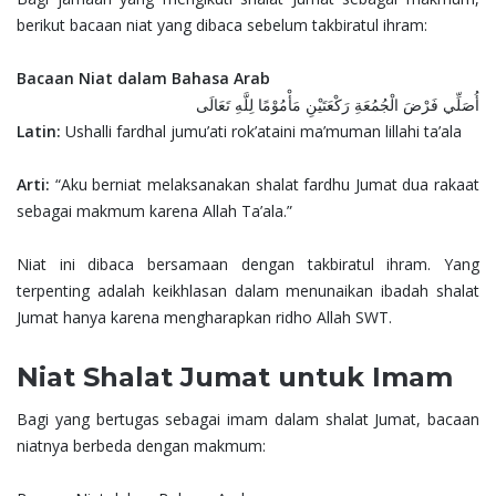
berikut bacaan niat yang dibaca sebelum takbiratul ihram:
Bacaan Niat dalam Bahasa Arab
أُصَلِّي فَرْضَ الْجُمُعَةِ رَكْعَتَيْنِ مَأْمُوْمًا لِلَّهِ تَعَالَى
Latin:
Ushalli fardhal jumu’ati rok’ataini ma’muman lillahi ta’ala
Arti:
“Aku berniat melaksanakan shalat fardhu Jumat dua rakaat
sebagai makmum karena Allah Ta’ala.”
Niat ini dibaca bersamaan dengan takbiratul ihram. Yang
terpenting adalah keikhlasan dalam menunaikan ibadah shalat
Jumat hanya karena mengharapkan ridho Allah SWT.
Niat Shalat Jumat untuk Imam
Bagi yang bertugas sebagai imam dalam shalat Jumat, bacaan
niatnya berbeda dengan makmum: