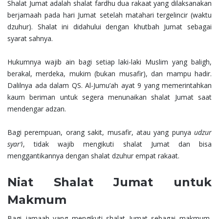
Shalat Jumat adalah shalat fardhu dua rakaat yang dilaksanakan
berjamaah pada hari Jumat setelah matahari tergelincir (waktu
dzuhur). Shalat ini didahului dengan khutbah Jumat sebagai
syarat sahnya.
Hukumnya wajib ain bagi setiap laki-laki Muslim yang baligh,
berakal, merdeka, mukim (bukan musafir), dan mampu hadir.
Dalilnya ada dalam QS. Al-Jumu’ah ayat 9 yang memerintahkan
kaum beriman untuk segera menunaikan shalat Jumat saat
mendengar adzan.
Bagi perempuan, orang sakit, musafir, atau yang punya
udzur
syar’i
, tidak wajib mengikuti shalat Jumat dan bisa
menggantikannya dengan shalat dzuhur empat rakaat.
Niat Shalat Jumat untuk
Makmum
Bagi jamaah yang mengikuti shalat Jumat sebagai makmum,